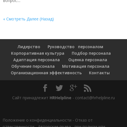
вопрос:...
« Смотреть Далее (Назад)
Лидерство
Руководство персоналом
Корпоративная культура
Подбор персонала
Адаптация персонала
Оценка персонала
Обучение персонала
Мотивация персонала
Организационная эффективность
Контакты
Сайт принадлежит
HRHelpline
- contact@hrhelpline.ru
Положение о конфиденциальности
-
Отказ от
отвественности
-
Авторские права - при полном или