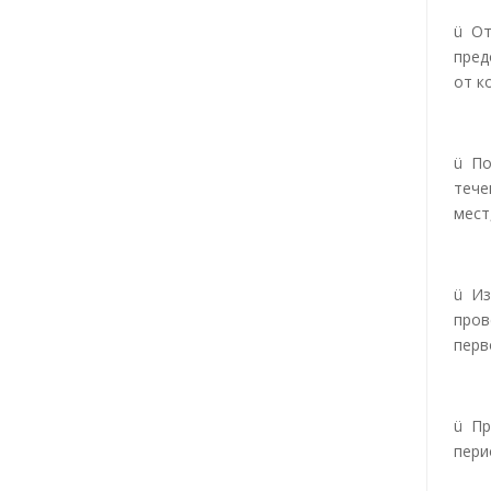
ü От
пред
от к
ü По
тече
мест
ü Из
пров
перв
ü Пр
пери