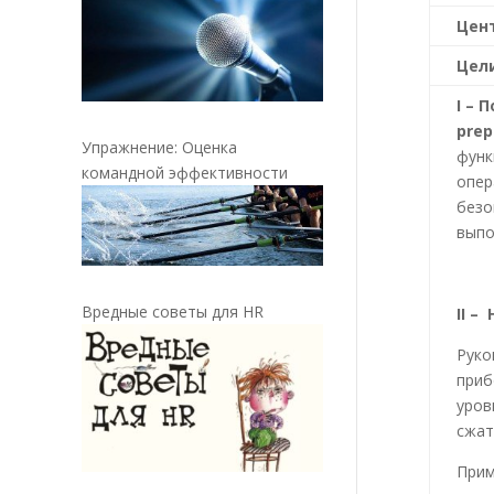
Цен
Цел
I
– П
prep
Упражнение: Оценка
функ
командной эффективности
опер
безо
выпо
Вредные советы для HR
II
– Н
Руко
приб
уров
сжат
Прим