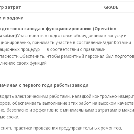
тр затрат
GRADE
и и задачи
одготовка завода к функционированию (
Operation
aration
)
Участвовать в подготовке оборудования к запуску и
ционированию, принимать участие в составлении/адапКотации
ационных процедур — в соответствии с правилами
пасности;Обеспечить, чтобы ремонтный персонал был подгото
лнению своих функций
ачиная с первого года работы завода
водить электрическими работами, наладкой контрольно-измер
оров, обеспечивать выполнение этих работ на высоком качест
не, безопасно и эффективно с минимальными затратами в макс
ые сроки.
енять практики проведения предупредительных ремонтов,