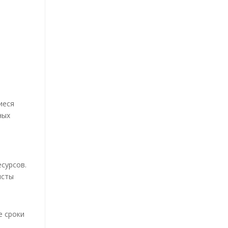
и
иеся
ных
сурсов.
исты
е сроки