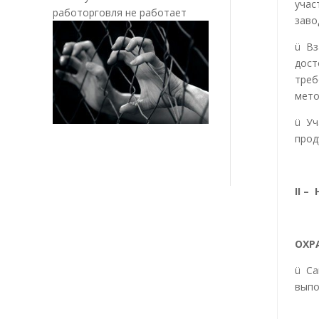
учас
работорговля не работает
заво
ü Вз
дост
треб
мето
ü Уч
прод
II
– Н
ОХР
ü Са
выпо