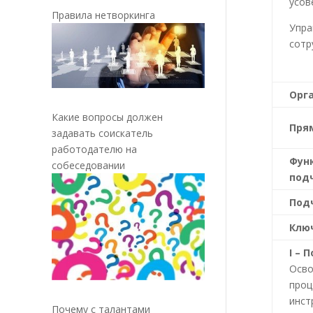
усов
Правила нетворкинга
Упра
сотр
Орг
Какие вопросы должен
Пря
задавать соискатель
работодателю на
Фун
собеседовании
под
Под
Клю
I
– П
Осво
проц
инст
Почему с талантами