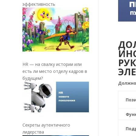
эффективность
ДО
ИН
РУ
HR — на свалку истории или
ЭЛ
есть ли место отделу кадров в
будущем?
Должно
Поз
Фун
Секреты аутентичного
Под
лидерства