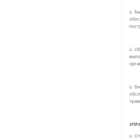
ü Бы
обес
пост
ü Об
выпо
орга
ü Вн
обсл
трав
УПР
ü От