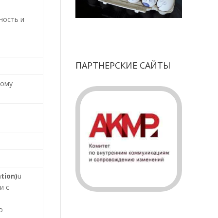
ность и
ПАРТНЕРСКИЕ САЙТЫ
кому
ation
)
ü
и с
о