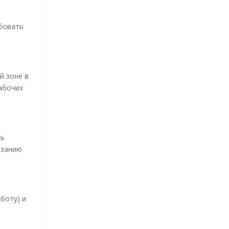
бовать
й зоне в
абочих
ть
азанию
боту) и