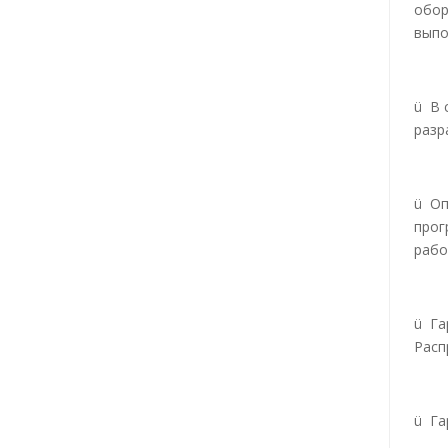
обор
выпо
ü В 
разр
ü Оп
прог
рабо
ü Га
Расп
ü Га