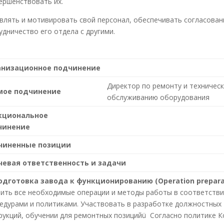
ершенствовать их.
влять и мотивировать свой персонал, обеспечивать согласован
удничество его отдела с другими.
анизационное подчинение
Директор по ремонту и техничес
мое подчинение
обслуживанию оборудования
кциональное
чинение
чиненные позиции
чевая ответственность и задачи
одготовка завода к функционированию (
Operation
prepar
ить все необходимые операции и методы работы в соответстви
едурами и политиками. Участвовать в разработке должностных
рукций, обучении для ремонтных позицийü Согласно политике К