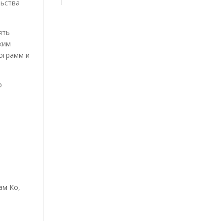
льства
ять
ким
ограмм и
о
ам Ко,