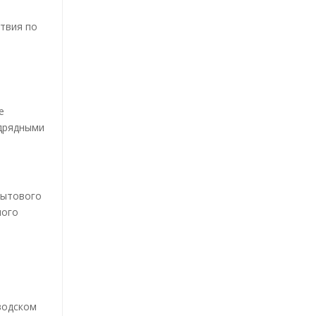
твия по
е
одрядными
бытового
ного
водском