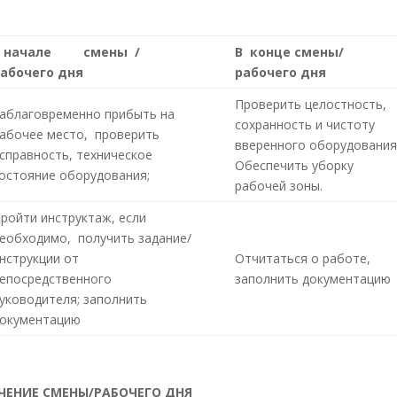
В начале смены /
В конце смены/
рабочего дня
рабочего дня
Проверить целостность,
аблаговременно прибыть на
сохранность и чистоту
абочее место, проверить
вверенного оборудования
справность, техническое
Обеспечить уборку
остояние оборудования;
рабочей зоны.
ройти инструктаж, если
еобходимо, получить задание/
нструкции от
Отчитаться о работе,
епосредственного
заполнить документацию
уководителя; заполнить
окументацию
ЕЧЕНИЕ СМЕНЫ/РАБОЧЕГО ДНЯ