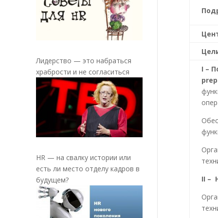
Под
Цен
Цел
Лидерство — это набраться
I
– П
храбрости и не согласиться
prep
функ
опер
Обес
функ
Орга
HR — на свалку истории или
техн
есть ли место отделу кадров в
II
– Н
будущем?
Орга
техн