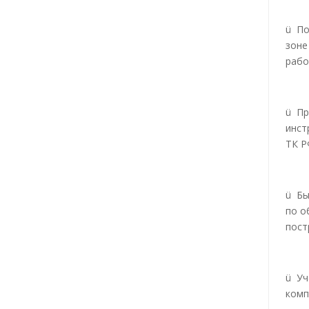
ü По
зоне
рабо
ü Пр
инст
ТК Р
ü Бы
по о
пос
ü Уч
комп