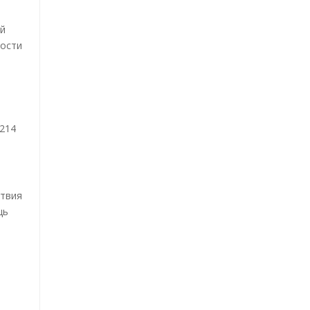
ей
ности
 214
ствия
щь