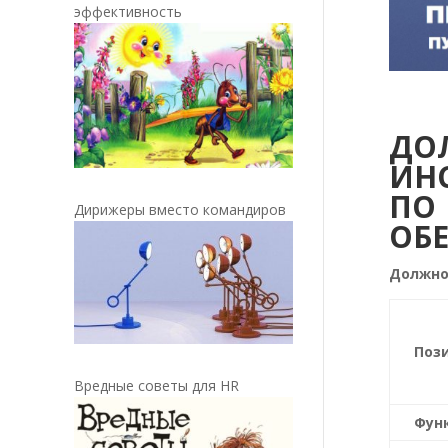
эффективность
ДО
ИН
ПО
Дирижеры вместо командиров
ОБ
Должно
Поз
Вредные советы для HR
Фун