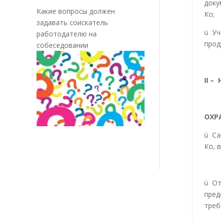
доку
Какие вопросы должен
Ко;
задавать соискатель
ü Уч
работодателю на
прод
собеседовании
II
– Н
ОХР
ü Са
Ко, 
ü От
пред
треб