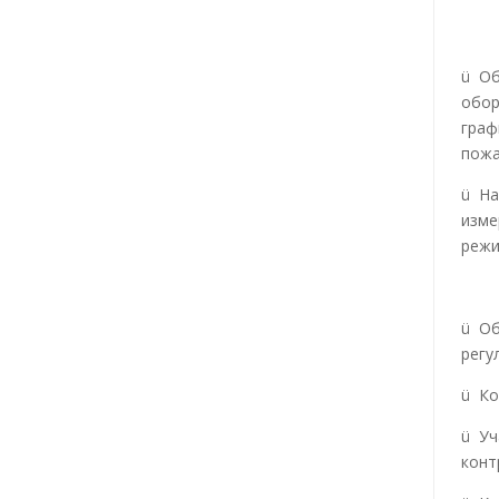
ü Об
обор
граф
пожа
ü На
изме
реж
ü Об
регу
ü Ко
ü Уч
конт