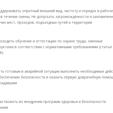
ддерживать опрятный внешний вид, чистоту и порядок в рабоч
 в течение смены; Не допускать загромождённости и захламлен
чих мест, проходов, подъездных путей и территории
оходить обучение и аттестацию по охране труда, сменные
руктажи в соответствии с нормативными требованиями (статья
Ф)
ть готовым в аварийной ситуации выполнить необходимые дей
беспечению безопасности и оказать первую доврачебную помо
традавшим
аствовать во внедрении программ здоровья и безопасности
ании