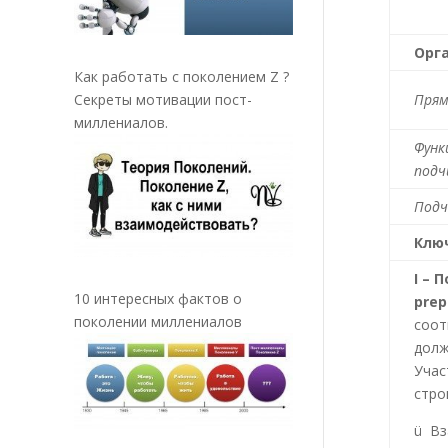
Орг
Как работать с поколением Z ?
Секреты мотивации пост-
Прям
миллениалов.
Функ
подч
Подч
Клю
I
– П
10 интересных фактов о
prep
поколении миллениалов
соот
долж
Учас
стро
ü Вз