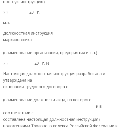
ностную инструкцию)
» » ___________ 20__г.
м.п.
Должностная инструкция
маркировщика
______________________________________________
(наименование организации, предприятия и т.п.)
» » ______________ 20__г. N_________
Настоящая должностная инструкция разработана и
утверждена на
основании трудового договора с
__________________________________________
(наименование должности лица, на которого
______________________________________________________ и в
соответствии с
составлена настоящая должностная инструкция)
положениями Трудового кодекса Российской Федерации и