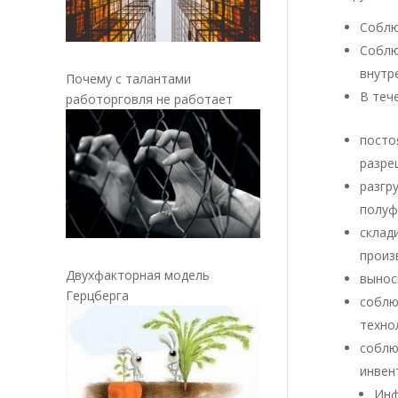
Соблю
Собл
внутр
Почему с талантами
В теч
работорговля не работает
посто
разре
разг
полуф
скла
произ
Двухфакторная модель
вынос
Герцберга
соблю
техно
соблю
инвен
Инф