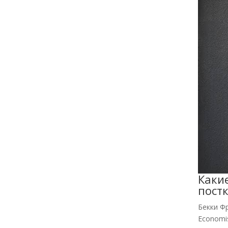
Каки
пост
Бекки Ф
Economi