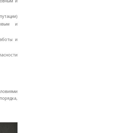
ловным и
путации)
довым и
работы и
пасности
ловиями
орядка,