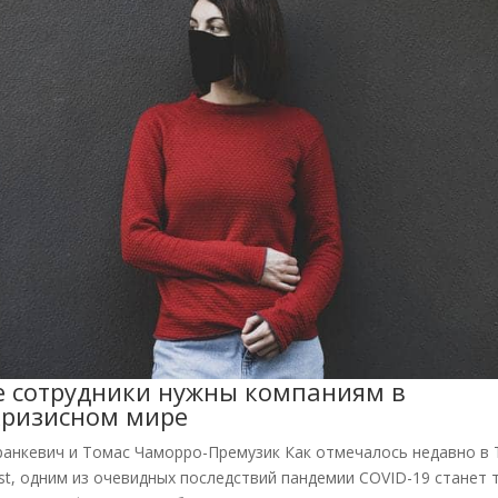
е сотрудники нужны компаниям в
кризисном мире
ранкевич и Томас Чаморро-Премузик Как отмечалось недавно в 
st, одним из очевидных последствий пандемии COVID-19 станет т