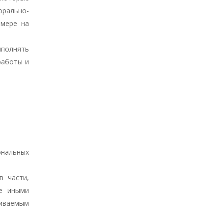
орально-
 мере на
полнять
работы и
ональных
в части,
е иными
иваемым