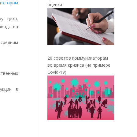
ректором
оценки
ру цеха,
зводства
средним
20 советов коммуникаторам
во время кризиса (на примере
Covid-19)
ственных
укции в