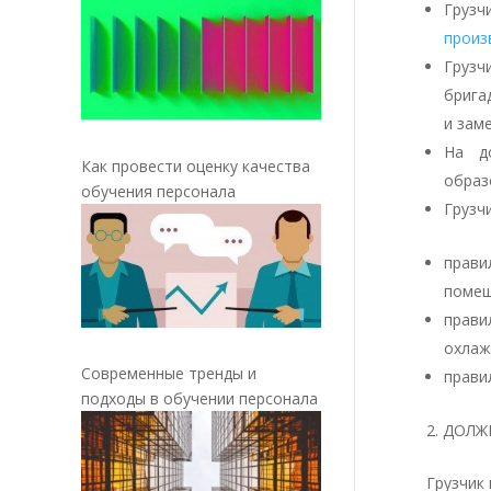
Грузч
произ
Грузч
брига
и зам
На д
Как провести оценку качества
образ
обучения персонала
Грузч
прави
помещ
прави
охлаж
Современные тренды и
прави
подходы в обучении персонала
ДОЛЖ
Грузчик