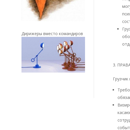
мог
пси
сос
Гру
Дирижеры вместо командиров
обо
отд
ПРАВА
Грузчик
Требо
обяза
Визир
касаю
сотру
событ