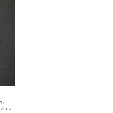
The
о, что