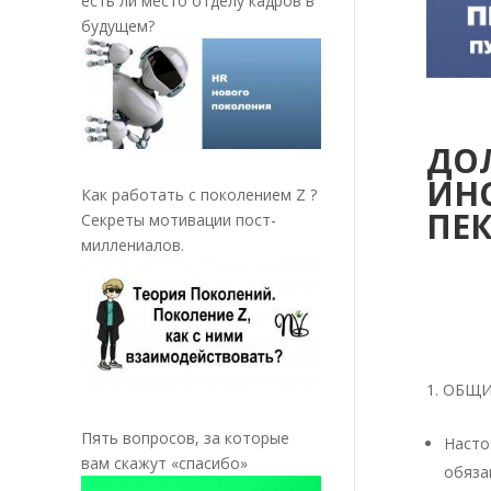
есть ли место отделу кадров в
будущем?
ДО
ИН
Как работать с поколением Z ?
ПЕ
Секреты мотивации пост-
миллениалов.
__
«_
ОБЩИ
Пять вопросов, за которые
Наст
вам скажут «спасибо»
обяза