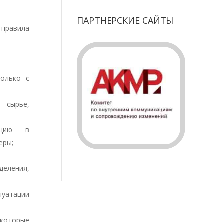
ПАРТНЕРСКИЕ САЙТЫ
правила
только с
 сырье,
кцию в
еры;
деления,
луатации
 которые