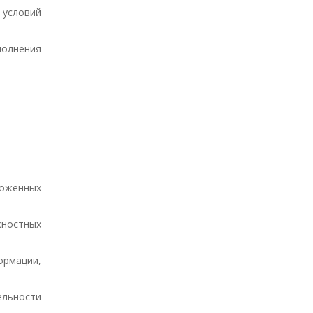
 условий
полнения
оженных
ностных
рмации,
ельности