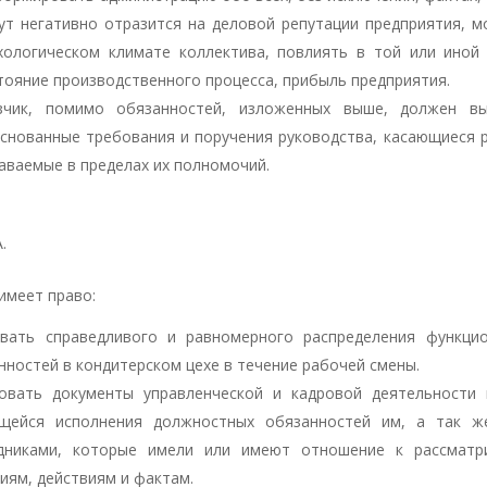
ут негативно отразится на деловой репутации предприятия, м
хологическом климате коллектива, повлиять в той или иной
тояние производственного процесса, прибыль предприятия.
зчик, помимо обязанностей, изложенных выше, должен вы
снованные требования и поручения руководства, касающиеся 
аваемые в пределах их полномочий.
.
 имеет право:
вать справедливого и равномерного распределения функци
нностей в кондитерском цехе в течение рабочей смены.
овать документы управленческой и кадровой деятельности 
щейся исполнения должностных обязанностей им, а так ж
дниками, которые имели или имеют отношение к рассматр
иям, действиям и фактам.