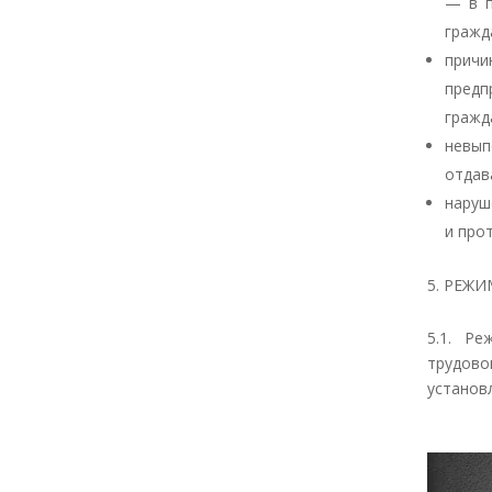
— в п
гражд
причи
пред
гражд
невып
отдав
наруш
и про
РЕЖИ
5.1. Р
трудов
установ