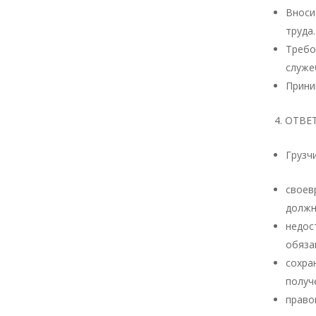
Вноси
труда.
Требо
служе
Прини
ОТВЕ
Грузч
своев
должн
недос
обяза
сохр
получ
право