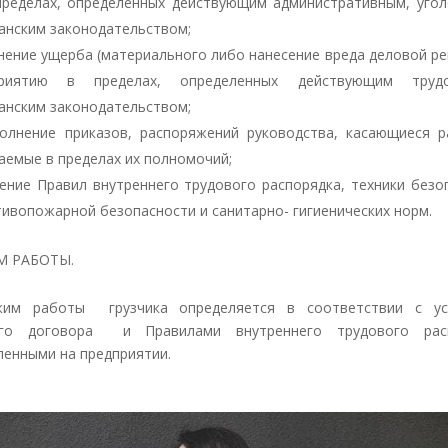
ределах, определенных действующим административным, уго
анским законодательством;
нение ущерба (материального либо нанесение вреда деловой ре
приятию в пределах, определенных действующим тру
анским законодательством;
олнение приказов, распоряжений руководства, касающиеся 
аемые в пределах их полномочий;
ение Правил внутреннего трудового распорядка, техники безо
тивопожарной безопасности и санитарно- гигиенических норм.
М РАБОТЫ.
ежим работы грузчика определяется в соответствии с ус
ого договора и Правилами внутреннего трудового расп
ленными на предприятии.