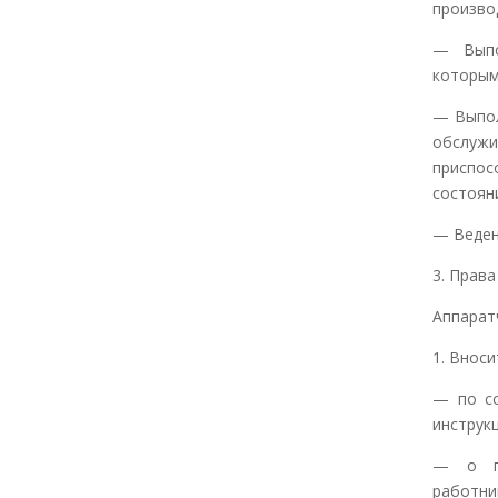
произво
— Выпо
которым
— Выпол
обслуж
приспо
состоян
— Веден
3. Прав
Аппарат
1. Внос
— по со
инструк
— о пр
работни