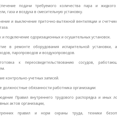
печение подачи требуемого количества пара и жидкого
ли, газа и воздуха в смесительную установку.
ение и выключение приточно-вытяжной вентиляции и счетчик
газа.
к и подключение одоризационных и осушительных установок.
тие в ремонте оборудования испарительной установки, а
водов, паропроводов и воздухопроводов.
отовка к переосвидетельствованию сосудов, работаю
ем.
ие контрольно-учетных записей.
е должностные обязанности работника организации:
дение Правил внутреннего трудового распорядка и иных л
вных актов организации,
ренних правил и норм охраны труда, техники безопа