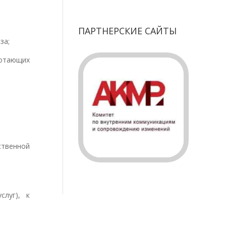
ПАРТНЕРСКИЕ САЙТЫ
за;
ботающих
ственной
луг), к