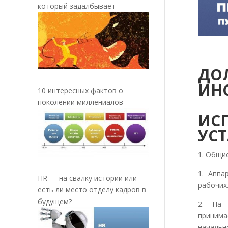
который задалбывает
ДО
ИН
10 интересных фактов о
А
поколении миллениалов
ИС
УС
1. Общи
1. Аппа
HR — на свалку истории или
рабочих
есть ли место отделу кадров в
будущем?
2. На 
приним
начальн