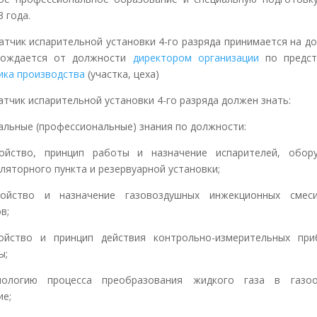
 года.
ратчик испарительной установки 4-го разряда принимается на д
бождается от должности
директором организации
по предст
ика производства
(участка, цеха)
ратчик испарительной установки 4-го разряда должен знать:
иальные (профессиональные) знания по должности:
ойство, принцип работы и назначение испарителей, обору
уляторного пункта и резервуарной установки;
ойство и назначение газовоздушных инжекционных смеси
в;
ойство и принцип действия контрольно-измерительных при
ы;
ологию процесса преобразования жидкого газа в газоо
ие;