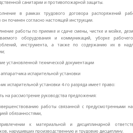
дственной санитарии и противопожарной защиты.
лнение в рамках трудового договора распоряжений рабо
 он починен согласно настоящей инструкции.
нение работы по приемке и сдаче смены, чистке и мойке, дез
иваемого оборудования и коммуникаций, уборке рабочего
соблений, инструмента, а также по содержанию их в над
ии;
ие установленной технической документации
а аппаратчика испарительной установки
чик испарительной установки 4-го разряда имеет право:
ить на рассмотрение руководства предложения:
вершенствованию работы связанной с предусмотренными н
цией обязанностями,
ивлечении к материальной и дисциплинарной ответств
ков, нарушивших производственную и трудовую дисциплину.