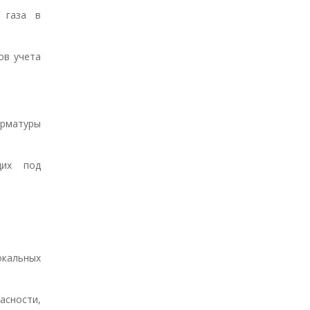
 газа в
ов учета
рматуры
щих под
окальных
сности,