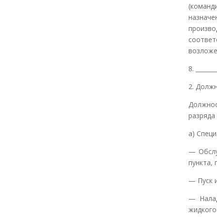
(команд
назнач
произво
соответ
возложе
8. ______
2. Долж
Должно
разряда
а) Спец
— Обслу
пункта,
— Пуск 
— Налад
жидкого 