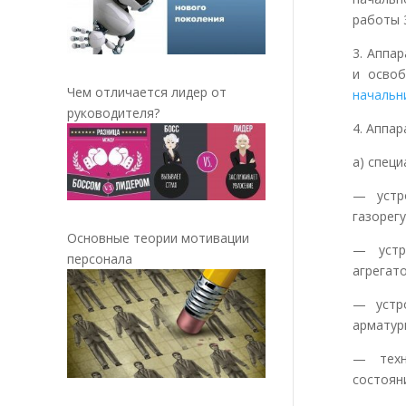
работы 3
3. Аппа
и осво
Чем отличается лидер от
начальн
руководителя?
4. Аппа
а) спец
— устр
газорег
Основные теории мотивации
— устр
персонала
агрегато
— устр
арматур
— техн
состоян