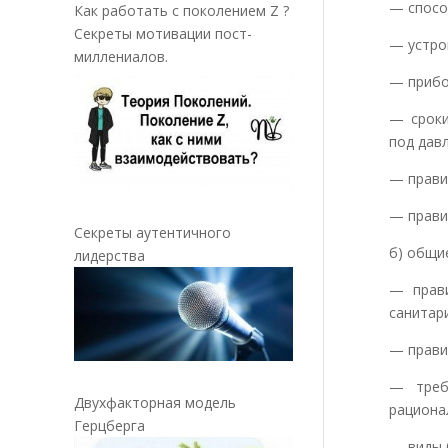
— спосо
Как работать с поколением Z ?
Секреты мотивации пост-
— устро
миллениалов.
— прибо
— сроки
под дав
— прави
— прави
Секреты аутентичного
б) общи
лидерства
— прави
санитар
— прави
— треб
Двухфакторная модель
рациона
Герцберга
— виды 