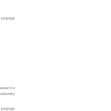
 разряда
иняется
альнику
 разряда