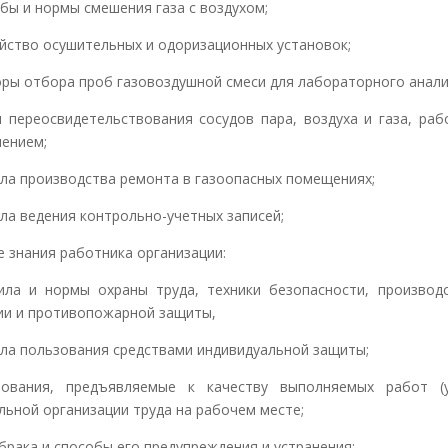
бы и нормы смешения газа с воздухом;
йство осушительных и одоризационных установок;
ры отбора проб газовоздушной смеси для лабораторного анали
 переосвидетельствования сосудов пара, воздуха и газа, ра
лением;
ла производства ремонта в газоопасных помещениях;
ла ведения контрольно-учетных записей;
е знания работника организации:
ла и нормы охраны труда, техники безопасности, производ
ии и противопожарной защиты,
ла пользования средствами индивидуальной защиты;
ования, предъявляемые к качеству выполняемых работ (ус
льной организации труда на рабочем месте;
брака и способы его предупреждения и устранения;