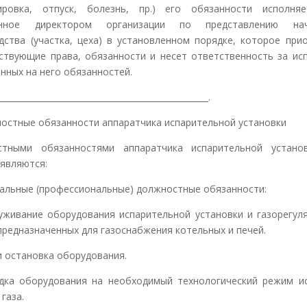
ировка, отпуск, болезнь, пр.) его обязанности исполня
енное директором организации по представлению нач
дства (участка, цеха) в установленном порядке, которое при
ствующие права, обязанности и несет ответственность за ис
нных на него обязанностей.
____________________________________________________.
ностные обязанности аппаратчика испарительной установки
стными обязанностями аппаратчика испарительной установ
 являются:
иальные (профессиональные) должностные обязанности:
живание оборудования испарительной установки и газорегул
 предназначенных для газоснабжения котельных и печей.
и остановка оборудования.
ка оборудования на необходимый технологический режим и
газа.