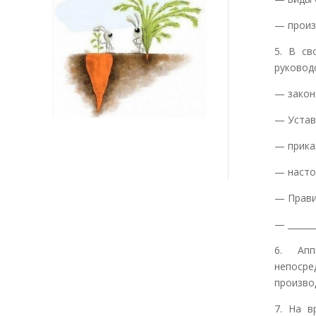
— произ
5. В св
руковод
— закон
— Устав
— прика
— насто
— Прави
— _______
6. Апп
непоср
производ
7. На в