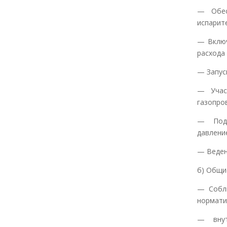
— Обес
испарите
— Включ
расхода 
— Запус
— Учас
газопро
— Подг
давлени
— Веден
б) Общи
— Соблю
нормати
— внут