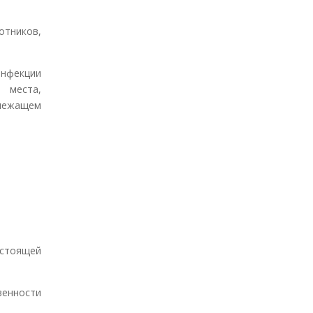
тников,
инфекции
 места,
лежащем
астоящей
енности