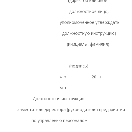
(директор или иное
должностное лицо,
уполномоченное утверждать
должностную инструкцию)
(инициалы, фамилия)
_________________________
(подпись)
» » _____________ 20__г.
м.п.
Должностная инструкция
заместителя директора (руководителя) предприятия
по управлению персоналом
______________________________________________