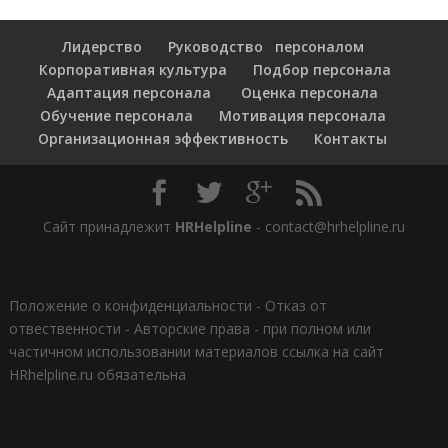
Лидерство
Руководство персоналом
Корпоративная культура
Подбор персонала
Адаптация персонала
Оценка персонала
Обучение персонала
Мотивация персонала
Организационная эффективность
Контакты
Сайт принадлежит
HRHelpline
- contact@hrhelpline.ru
Положение о конфиденциальности
-
Отказ от
отвественности
-
Авторские права - при полном или
частичном использовании материалов ссылка на сайт
HRhelpline.ru обязательна