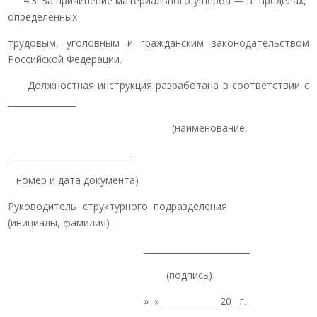
4.3. За причинение материального ущерба — в пределах,
определенных
трудовым, уголовным и гражданским законодательством
Российской Федерации.
Должностная инструкция разработана в соответствии с
________________
(наименование,
_____________________________.
номер и дата документа)
Руководитель структурного подразделения
(инициалы, фамилия)
_________________________
(подпись)
» » _____________ 20__г.