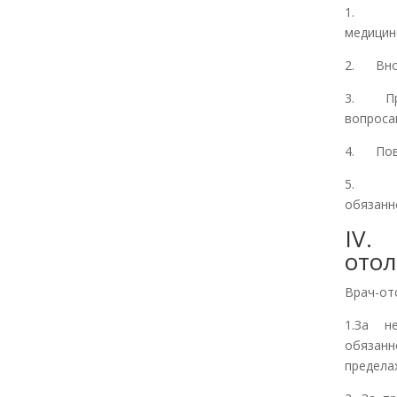
1. Кон
медицин
2. Внос
3. Прин
вопроса
4. Пов
5. Пол
обязанн
IV.
отол
Врач-от
1.За н
обязанн
предела