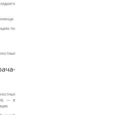
ладшего
помощи.
нциях по
ностных
ача-
ностных
ией, — в
ации.