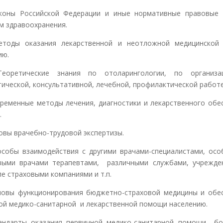
коны Российской Федерации и иные нормативные правовые
м здравоохранения.
етоды оказания лекарственной и неотложной медицинской
ию.
еоретические знания по отоларингологии, по организац
тической, консультативной, лечебной, профилактической работе
временные методы лечения, диагностики и лекарственного обе
.
новы врачебно-трудовой экспертизы.
особы взаимодействия с другими врачами-специалистами, ос
выми врачами терапевтами, различными службами, учрежде
ле страховыми компаниями и т.п.
новы функционирования бюджетно-страховой медицины и обе
ой медико-санитарной и лекарственной помощи населению.
андарты оказания первичной медико-санитарной помощи б