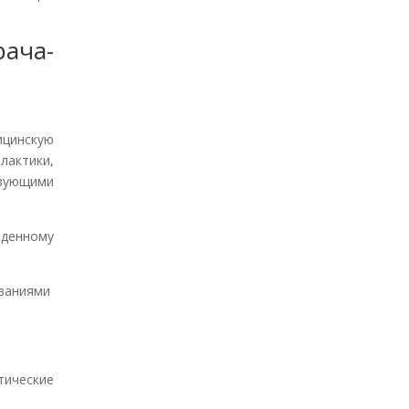
ача-
ицинскую
лактики,
вующими
енному
ваниями
ические