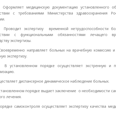
рмляет медицинскую документацию установленного об
тствии с требованиями Министерства здравоохранения Рос
ии.
водит экспертизу временной нетрудоспособности бо
тствии с функциональными обязанностями лечащего в
дству экспертизы.
евременно направляет больных на врачебную комиссию и 
ную экспертизу.
становленном порядке осуществляет экстренную и п
лизацию.
ществляет диспансерное динамическое наблюдение больных.
становленном порядке выдает заключение о необходимости са
ого лечения.
орядке самоконтроля осуществляет экспертизу качества мед
.