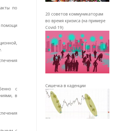
 акты по
20 советов коммуникаторам
во время кризиса (на примере
 помощи
Covid-19)
ионной,
.
спечения
Сишечка в каденции
обенно с
ниями, в
спечения
ольным с