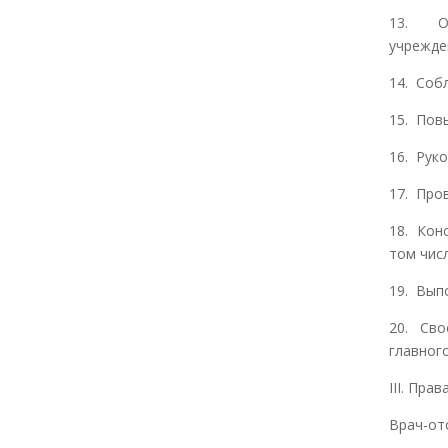
13. Ок
учрежде
14. Соб
15. Пов
16. Рук
17. Про
18. Кон
том числ
19. Вып
20. Сво
главного
III. Права
Врач-от