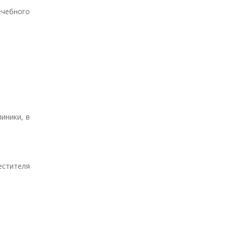
чебного
иники, в
естителя