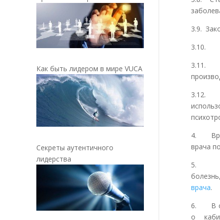
заболев
3.9. За
3.10. П
3.11.
Как быть лидером в мире VUCA
произво
3.12.
исполь
психотр
4. Врач
врача п
Секреты аутентичного
лидерства
5. На 
болезнь
врача
.
6. В св
о каби