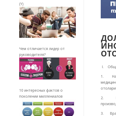
(Y)
ДО
ИН
Чем отличается лидер от
ОТ
руководителя?
I. Общи
1. На д
медици
отолари
10 интересных фактов о
поколении миллениалов
2. Наз
произво
3. Врач