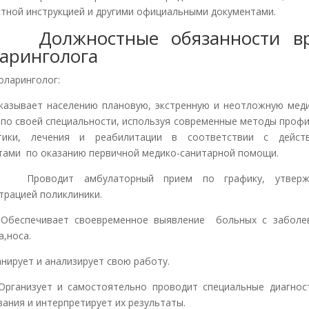
тной инструкцией и другими официальными документами.
 Должностные обязанности вр
аринголога
оларинголог:
ывает населению плановую, экстренную и неотложную мед
по своей специальности, используя современные методы профи
стики, лечения и реабилитации в соответствии с дейст
тами по оказанию первичной медико-санитарной помощи.
оводит амбулаторный прием по графику, утвержд
трацией поликлиники.
спечивает своевременное выявление больных с заболе
а,носа.
ирует и анализирует свою работу.
анизует и самостоятельно проводит специальные диагност
вания и интерпретирует их результаты.