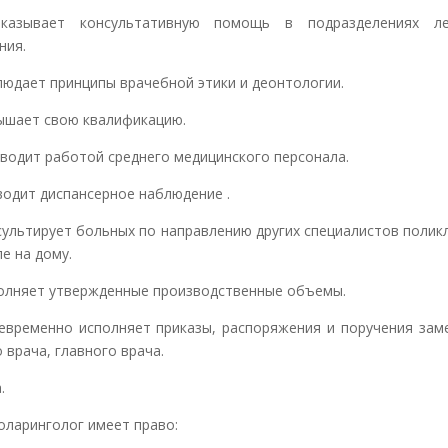
азывает консультативную помощь в подразделениях ле
ния.
людает принципы врачебной этики и деонтологии.
ышает свою квалификацию.
оводит работой среднего медицинского персонала.
водит диспансерное наблюдение .
сультирует больных по направлению других специалистов поликл
е на дому.
олняет утвержденные производственные объемы.
евременно исполняет приказы, распоряжения и поручения зам
 врача, главного врача.
.
оларинголог имеет право: