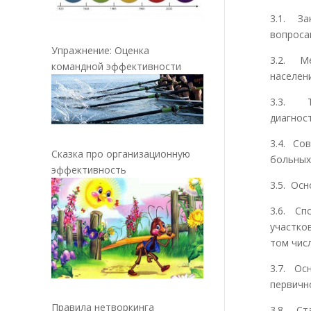
3.1. За
вопроса
Упражнение: Оценка
3.2. М
командной эффективности
населен
3.3. Т
диагнос
3.4. Со
Сказка про организационную
больных
эффективность
3.5. Ос
3.6. Сп
участко
том чис
3.7. Ос
первичн
Правила нетворкинга
3.8. Ст