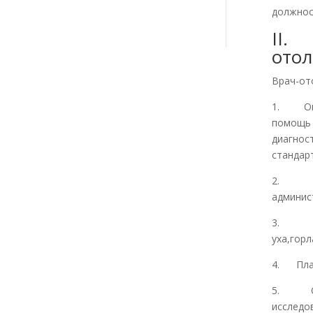
должнос
II.
отол
Врач-от
1. Оказ
помощь 
диагно
стандар
2. Пр
админис
3. Обе
уха,горл
4. План
5. Орг
исследо