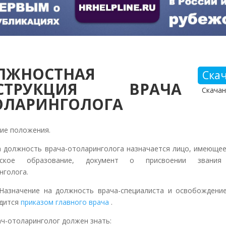
ЛЖНОСТНАЯ
Ска
СТРУКЦИЯ ВРАЧА
Скачан
ОЛАРИНГОЛОГА
е положения.
олжность врача-отоларинголога назначается лицо, имеюще
нское образование, документ о присвоении звания
нголога.
начение на должность врача-специалиста и освобождение
дится
приказом главного врача
.
-отоларинголог должен знать: