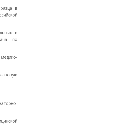
разца в
сийской
льных в
рача по
медико-
лановую
наторно-
ицинской