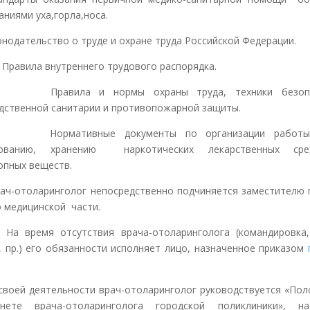
аниями уха,горла,носа.
конодательство о труде и охране труда Российской Федерации.
равила внутреннего трудового распорядка.
 Правила и нормы охраны труда, техники безопас
дственной санитарии и противопожарной защиты.
 Нормативные документы по организации работы, 
зованию, хранению наркотических лекарственных ср
опных веществ.
-отоларинголог непосредственно подчиняется заместителю 
о медицинской части.
время отсутствия врача-отоларинголога (командировка, 
, пр.) его обязанности исполняет лицо, назначенное приказом
оей деятельности врач-отоларинголог руководствуется «По
нете врача-отоларинголога городской поликлиники», на