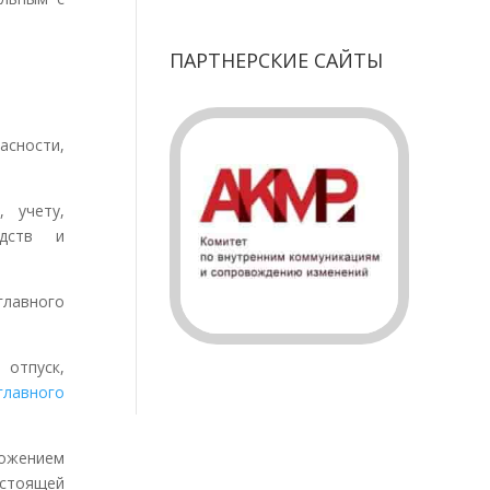
ПАРТНЕРСКИЕ САЙТЫ
ности,
учету,
едств и
главного
отпуск,
главного
ложением
стоящей