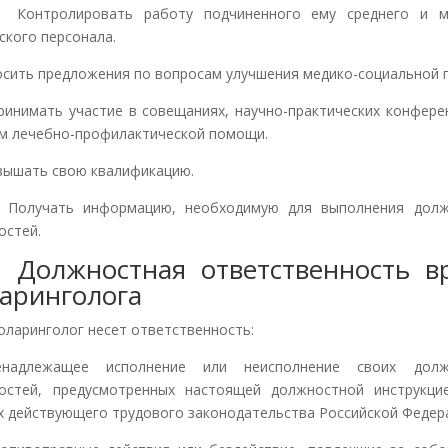
тролировать работу подчиненного ему среднего и м
ского персонала.
ить предложения по вопросам улучшения медико-социальной 
имать участие в совещаниях, научно-практических конфере
м лечебно-профилактической помощи.
ышать свою квалификацию.
учать информацию, необходимую для выполнения долж
остей.
 Должностная ответственность вр
аринголога
оларинголог несет ответственность:
енадлежащее исполнение или неисполнение своих долж
остей, предусмотренных настоящей должностной инструкц
х действующего трудового законодательства Российской Федер