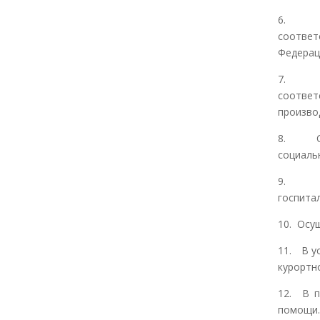
6. Офо
соотве
Федерац
7. Про
соотве
произво
8. Сво
социаль
9. В у
госпита
10. Осу
11. В у
курортн
12. В п
помощи