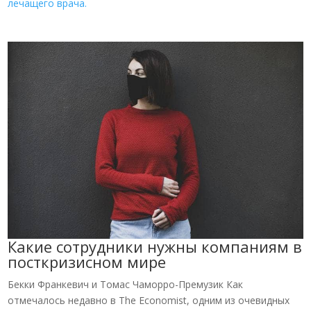
лечащего врача.
Какие сотрудники нужны компаниям в
посткризисном мире
Бекки Франкевич и Томас Чаморро-Премузик Как
отмечалось недавно в The Economist, одним из очевидных