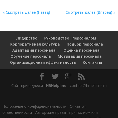
« Смотреть Далее (Назад)
Смотреть Далее (Вперед) »
Лидерство
Руководство персоналом
Корпоративная культура
Подбор персонала
Адаптация персонала
Оценка персонала
Обучение персонала
Мотивация персонала
Организационная эффективность
Контакты
Сайт принадлежит
HRHelpline
- contact@hrhelpline.ru
Положение о конфиденциальности
-
Отказ от
отвественности
-
Авторские права - при полном или