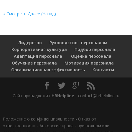
« Смотреть Далее (Назад)
Лидерство
Руководство персоналом
Корпоративная культура
Подбор персонала
Адаптация персонала
Оценка персонала
Обучение персонала
Мотивация персонала
Организационная эффективность
Контакты
Сайт принадлежит
HRHelpline
- contact@hrhelpline.ru
Положение о конфиденциальности
-
Отказ от
отвественности
-
Авторские права - при полном или