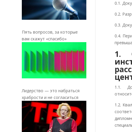
0.1. Док
0.2. Ра
0.3. Док
Пять вопросов, за которые
0.4. Пе
вам скажут «спасибо»
превыша
1. 
ин
рас
цен
1.1. Д
Лидерство — это набраться
относит
храбрости и не согласиться
1.2. Кв
соответ
дипломн
специал