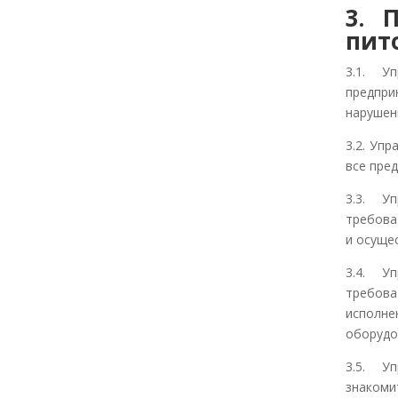
3. 
пит
3.1. У
предпри
нарушен
3.2. Уп
все пре
3.3. У
требова
и осуще
3.4. У
требова
исполн
оборудо
3.5. У
знакоми