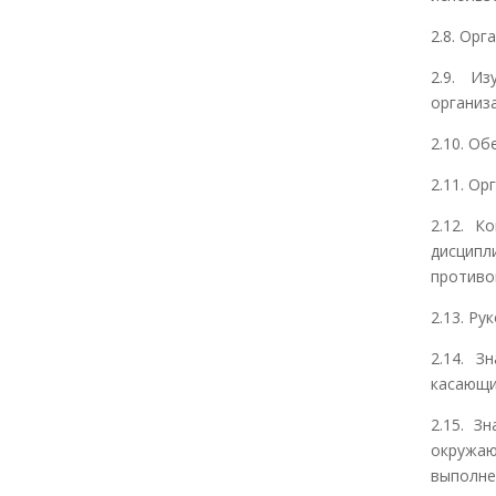
2.8. Ор
2.9. И
организ
2.10. О
2.11. О
2.12. К
дисципл
противо
2.13. Р
2.14. З
касающи
2.15. З
окружа
выполне