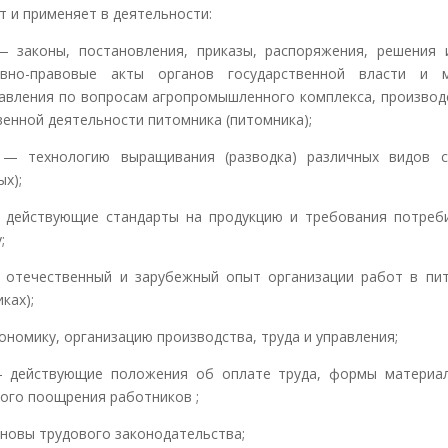
ет и применяет в деятельности:
ны, постановления, приказы, распоряжения, решения и
ивно-правовые акты органов государственной власти и м
авления по вопросам агропромышленного комплекса, производ
венной деятельности питомника (питомника);
ологию выращивания (разводка) различных видов с
ых);
твующие стандарты на продукцию и требования потреби
;
ественный и зарубежный опыт организации работ в пит
ках);
мику, организацию производства, труда и управления;
твующие положения об оплате труда, формы материал
ого поощрения работников ;
вы трудового законодательства;