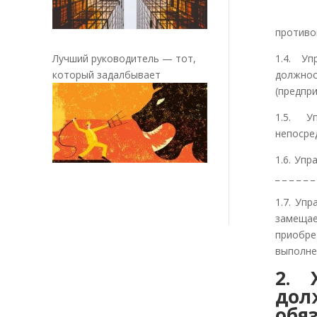
— прав
противо
Лучший руководитель — тот,
1.4. Уп
который задалбывает
должно
(предпр
1.5. У
непосредс
1.6. Уп
_ _ _ _ _ _ 
1.7. Уп
замеща
приобре
выполне
2. 
дол
о