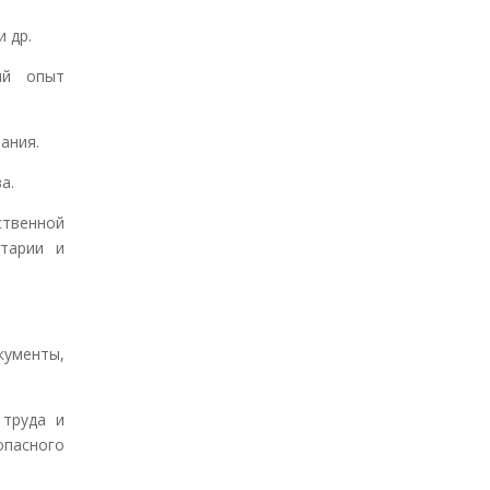
 др.
ый опыт
ания.
а.
ственной
итарии и
кументы,
 труда и
пасного