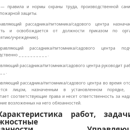
ила и нормы охраны труда, производственной сани
пожарной защиты.
равляющий рассадника/питомника/садового центра назнач
сть и освобождается от должности приказом по орга
иятию/учреждению).
правляющий рассадника/питомника/садового центра подч
твенно _ _ _ _ _ _ _ _ _ _ .
равляющий рассадника/питомника/садового центра руководит раб
_ _ .
равляющий рассадника/питомника/садового центра во время отс
ется лицом, назначенным в установленном порядке, 
тает соответствующие права и несет ответственность за на
ние возложенных на него обязанностей.
Характеристика работ, зада
жностные
бязанности
Управляю