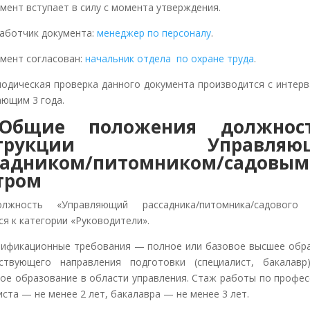
умент вступает в силу с момента утверждения.
зработчик документа:
менеджер по персоналу
.
умент согласован:
начальник отдела по охране труда
.
риодическая проверка данного документа производится с интерв
ющим 3 года.
Общие положения должнос
струкции Управляющ
садником/питомником/садовым
тром
олжность «Управляющий рассадника/питомника/садового 
ся к категории «Руководители».
алификационные требования — полное или базовое высшее обр
ствующего направления подготовки (специалист, бакалавр
ое образование в области управления. Стаж работы по професс
иста — не менее 2 лет, бакалавра — не менее 3 лет.