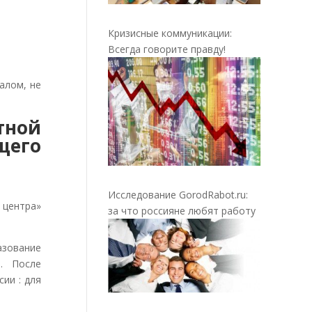
Кризисные коммуникации:
Всегда говорите правду!
алом, не
тной
его
Исследование GorodRabot.ru:
центра»
за что россияне любят работу
азование
). После
ии : для