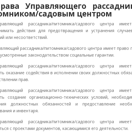
Права
Управляющего рассадни
омником/садовым центром
правляющий рассадника/питомника/садового центра имее
нимать действия для предотвращения и устранения случа
ий или несоответствий.
равляющий рассадника/питомника/садового центра имеет право 
дусмотренные законодательством социальные гарантии.
правляющий рассадника/питомника/садового центра имее
ть оказание содействия в исполнении своих должностных обяз
ствлении прав.
правляющий рассадника/питомника/садового центра имее
ть создание организационно-технических условий, необход
ения должностных обязанностей и предоставление необх
вания и инвентаря.
правляющий рассадника/питомника/садового центра имее
ться с проектами документов, касающимися его деятельности.