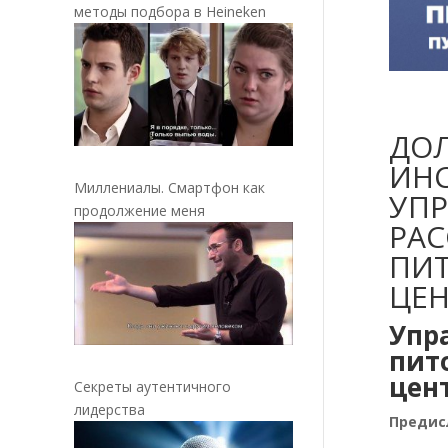
методы подбора в Heineken
ДО
ИН
Миллениалы. Смартфон как
УП
продолжение меня
РА
ПИ
ЦЕ
Упр
пит
цен
Секреты аутентичного
лидерства
Предис