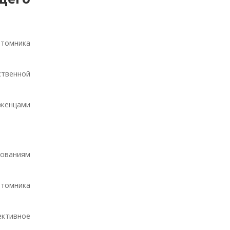
итомника
ственной
аженцами
бованиям
итомника
ективное