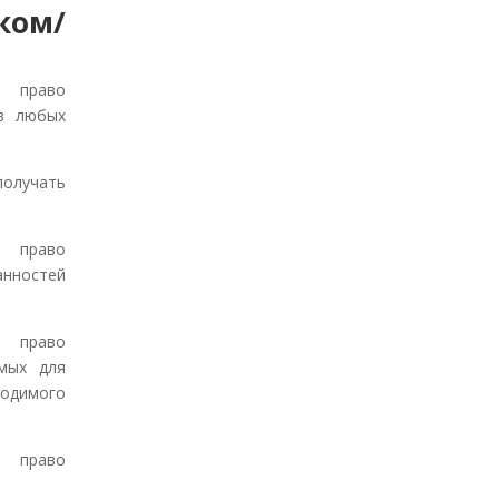
ком/
т право
ев любых
получать
т право
анностей
т право
имых для
одимого
т право