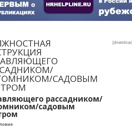
ЛЖНОСТНАЯ
[download
СТРУКЦИЯ
РАВЛЯЮЩЕГО
ССАДНИКОМ/
ТОМНИКОМ/САДОВЫМ
НТРОМ
авляющего рассадником/
омником/садовым
тром
ловие