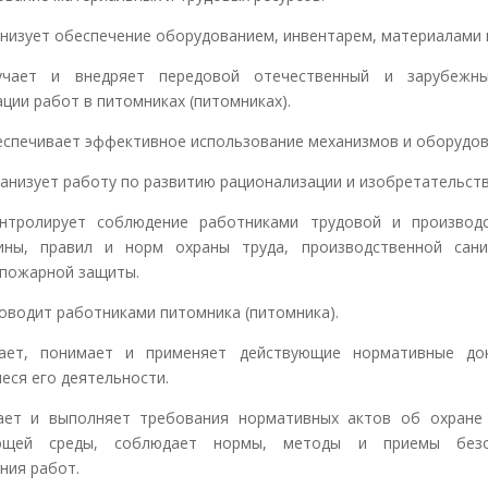
ганизует обеспечение оборудованием, инвентарем, материалами и
зучает и внедряет передовой отечественный и зарубежн
ации работ в питомниках (питомниках).
беспечивает эффективное использование механизмов и оборудов
рганизует работу по развитию рационализации и изобретательств
онтролирует соблюдение работниками трудовой и производ
ины, правил и норм охраны труда, производственной сан
пожарной защиты.
уководит работниками питомника (питомника).
нает, понимает и применяет действующие нормативные до
еся его деятельности.
нает и выполняет требования нормативных актов об охране
ющей среды, соблюдает нормы, методы и приемы безо
ния работ.