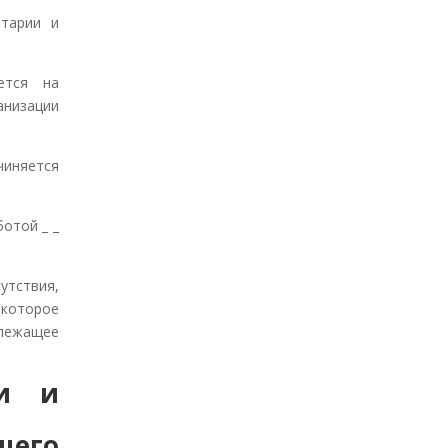
тарии и
ается на
низации
иняется
отой _ _
утствия,
которое
длежащее
чи и
щего