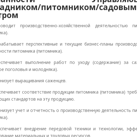
садником/питомником/садовым
тром
ководит производственно-хозяйственной деятельностью п
ка).
зрабатывает перспективные и текущие бизнес-планы производ
ности питомника (питомника).
еспечивает выполнение работ по уходу (содержание) за с
ое поголовья и молодняка).
ганизует выращивания саженцев.
еспечивает соответствие продукции питомника (питомника) тре
ющих стандартов на эту продукцию.
ганизует учет и отчетность о производственную деятельность п
ка).
еспечивает внедрение передовой техники и технологии, эфф
ование материальных и трудовых ресурсов.