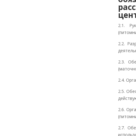
рас
цен
2.1. Ру
(питомни
2.2. Ра
деятель
2.3. Об
(маточн
2.4. Ор
2.5. Об
действу
2.6. Ор
(питомни
2.7. Об
использ