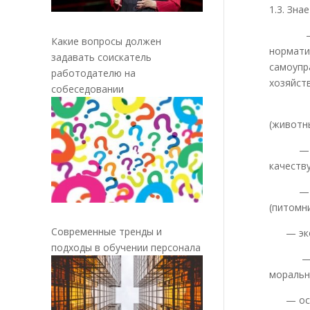
1.3. Зна
— зако
Какие вопросы должен
нормат
задавать соискатель
самоупр
работодателю на
хозяйст
собеседовании
— техн
(животн
— дейс
качеству
— отеч
(питомни
Современные тренды и
— эконо
подходы в обучении персонала
— дейс
моральн
— осно