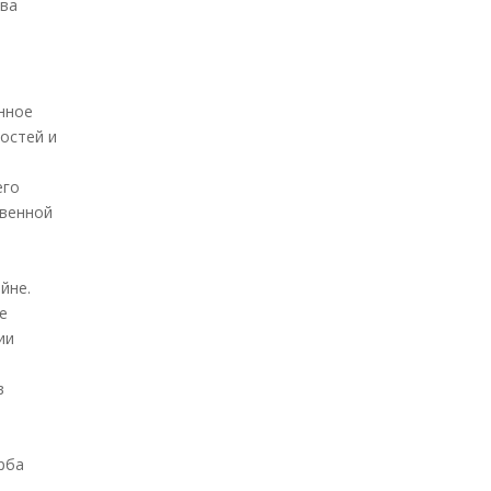
тва
енное
остей и
его
твенной
йне.
е
ии
в
рба