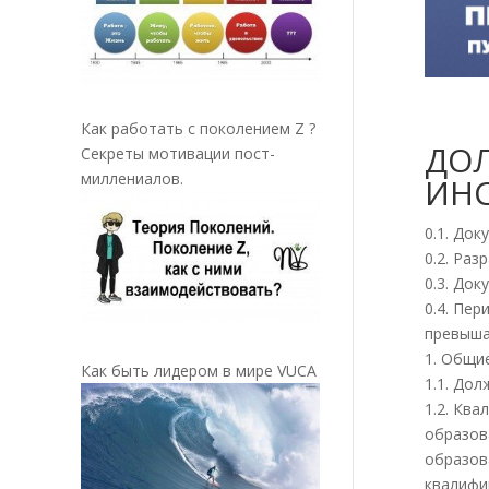
Как работать с поколением Z ?
ДО
Секреты мотивации пост-
миллениалов.
ИНС
0.1. Док
0.2. Ра
0.3. Док
0.4. Пе
превыша
1. Общи
Как быть лидером в мире VUCA
1.1. До
1.2. Кв
образов
образов
квалифи