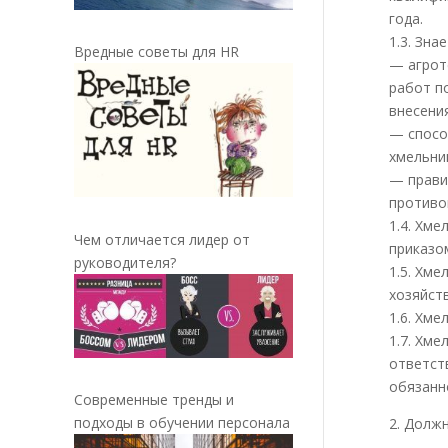
года.
1.3. Зна
Вредные советы для HR
— агрот
работ п
внесени
— спосо
хмельни
— прави
противо
1.4. Хм
Чем отличается лидер от
приказ
руководителя?
1.5. Хм
хозяйст
1.6. Хм
1.7. Хм
ответст
обязанн
Современные тренды и
подходы в обучении персонала
2. Долж