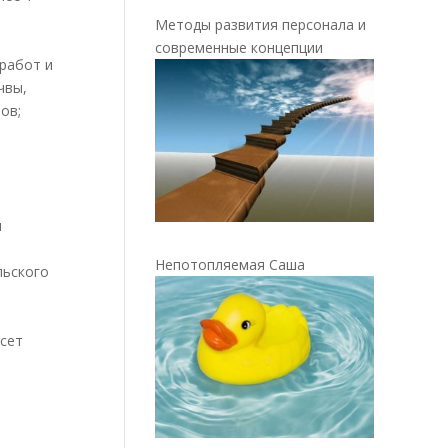
Методы развития персонала и
современные концепции
 работ и
чвы,
ов;
и
Непотопляемая Саша
льского
есет