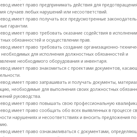
елевод имеет право предпринимать действия для предотвращени
ния случаев любых нарушений или несоответствий.
елевод имеет право получать все предусмотренные законодател
ные гарантии.
елевод имеет право требовать оказание содействия в исполнении
тных обязанностей и осуществлении прав.
елевод имеет право требовать создание организационно-техниче
, необходимых для исполнения должностных обязанностей и
авление необходимого оборудования и инвентаря.
елевод имеет право знакомиться с проектами документов, каса
тельности.
елевод имеет право запрашивать и получать документы, материа
цию, необходимые для выполнения своих должностных обязанн
жений руководства.
елевод имеет право повышать свою профессиональную квалифик
елевод имеет право сообщать обо всех выявленных в процессе с
ности нарушениях и несоответствиях и вносить предложения по
нию.
елевод имеет право ознакамливаться с документами, определяю