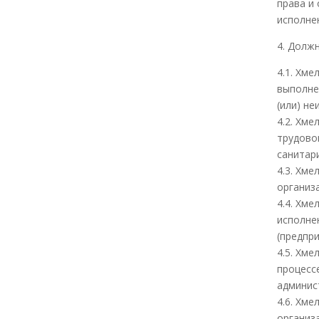
права и
исполне
4. Долж
4.1. Хм
выполне
(или) н
4.2. Хм
трудово
санитар
4.3. Хм
организ
4.4. Хм
исполне
(предпр
4.5. Хм
процесс
админис
4.6. Хм
организ