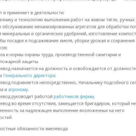
ет и применяет в деятельности:
ехнику и технологию выполнения работ на живом тягле, ручных
о обслуживанию механизированных агрегатов для обработки по
я минеральных и органических удобрений, изготовление компост
бы посадки и подсаживание хмеля, уборки урожая и сохранения
ков;
ла и нормы охраны труда, производственной санитарии и
пожарной защиты.
елевод назначается на должность и освобождается от должност
ом
Генерального директора
.
елевод подчиняется непосредственно, Начальнику подсобного се
ва и
агроному
.
елевод руководит работой
работников фермы
.
елевод во время отсутствия, замещается бригадиром, который н
венность за надлежащее выполнение возложенных на него
остей.
ностные обязанности хмелевода