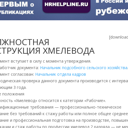
[download
ЛЖНОСТНАЯ
ТРУКЦИЯ ХМЕЛЕВОДА
умент вступает в силу с момента утверждения.
зработчик документа:
Начальник подсобного сельского хозяйства
умент согласован:
Начальник отдела кадров
риодическая проверка данного документа производится с интерва
ющим 3 года.
е положения
лжность «Хмелевод» относится к категории «Рабочие».
алификационные требования — профессионально-техническое
ание без требований к стажу работы или полное общее средне
ание и профессиональная подготовка на производстве, повыше
кации и стаж работы по профессии хмелевод 2 разряда — не ме