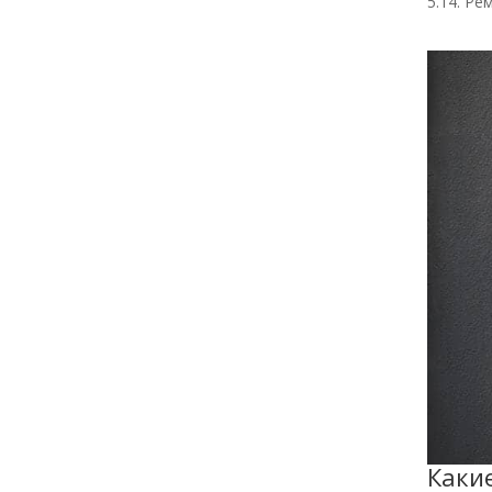
5.14. Ре
Каки