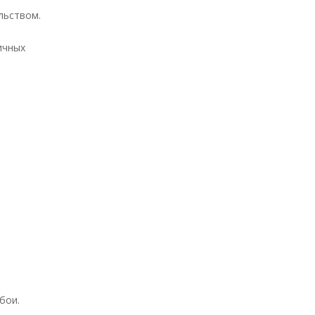
льством.
ичных
бои.