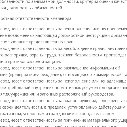
 обязанности по занимаемой должности, критерии оценки качес
ния должностных обязанностей.
ностная ответственность хмелевода
елевод несет ответственность за невыполнение или несвоеврем
ние возложенных настоящей должностной инструкцией обязанн
еиспользование предоставленных прав.
елевод несет ответственность за несоблюдение правил внутренн
го распорядка, охраны труда, техники безопасности, производс
ии и противопожарной защиты.
елевод несет ответственность за разглашение информации об
ации (предприятии/учреждении), относящейся к коммерческой та
елевод несет ответственность за неисполнение или ненадлежаще
ние требований внутренних нормативных документов организац
иятия/учреждения) и законных распоряжений руководства.
елевод несет ответственность за правонарушения, совершенные 
е своей деятельности, в пределах, установленных действующим
тративным, уголовным и гражданским законодательством.
елевод несет ответственность за причинение материального уще
ации (предприятию/учреждению) в пределах, установленных