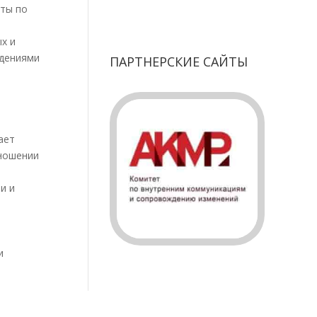
оты по
ых и
ждениями
ПАРТНЕРСКИЕ САЙТЫ
ает
тношении
и и
,
и