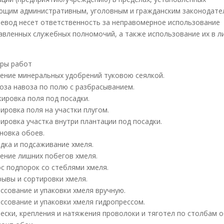
ющим административным, уголовным и гражданским законодате
елевод несет ответственность за неправомерное использование
авленных служебных полномочий, а также использование их в л
еры работ
есение минеральных удобрений туковою сеялкой.
воза навоза по полю с разбрасыванием.
кировка поля под посадки.
нировка поля на участки плугом.
нировка участка внутри плантации под посадки.
ановка обоев.
адка и подсаживание хмеля.
ление лишних побегов хмеля.
ос подпорок со стеблями хмеля.
рывы и сортировки хмеля.
ессование и упаковки хмеля вручную.
ессование и упаковки хмеля гидропрессом.
авески, крепления и натяжения проволоки и тяготел по столбам о