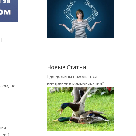
]
Новые Статьи
.
Где должны находиться
внутренние коммуникации?
лом, не
е
ния
нее 1