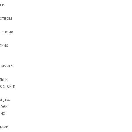
я и
ьством
 своих
ских
ющимися
лы и
остей и
ацию.
воей
 их
щими