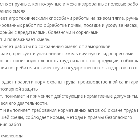
полняет ручные, конно-ручные и механизированные полевые раб
анию хмеля.
адеет агротехническими способами работы на живом тягле, ручн
ированных работ по обработке почвы, посадке и уходу за наса
борьбы с вредителями, болезнями и сорняками.
ит и подсаживает хмель.
полняет работы по сохранению хмеля от заморозков.
ирает, прессует и упаковывает хмель вручную и гидропрессами.
вышает производительность труда и качество продукции, соблюд
ния потребителя к качеству и государственных стандартов в о
блюдает правил и норм охраны труда, производственной санитари
пожарной защиты.
ает, понимает и применяет действующие нормативные документы
еся его деятельности.
ает и выполняет требования нормативных актов об охране труда 
щей среды, соблюдает нормы, методы и приемы безопасного
ния работ.
а хмелевода