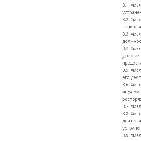
3.1. Хм
устране
3.2. Хм
социаль
3.3. Хм
должнос
3.4. Хм
условий
предост
3.5. Хм
его дея
3.6. Хм
информа
распоря
3.7. Хм
3.8. Хм
деятель
устране
3.9. Хм