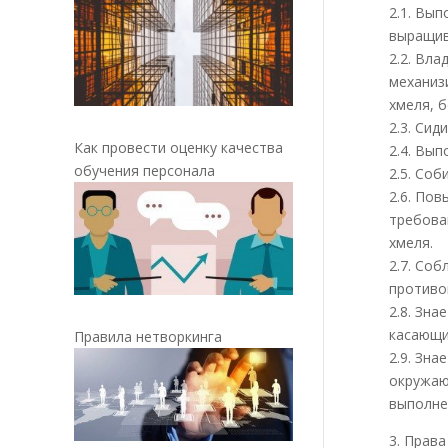
2.1. Вы
выращив
2.2. Вл
механиз
хмеля, 
2.3. Сид
Как провести оценку качества
2.4. Вы
обучения персонала
2.5. Соб
2.6. По
требова
хмеля.
2.7. Со
противо
2.8. Зн
касающи
Правила нетворкинга
2.9. Зн
окружаю
выполне
3. Прав