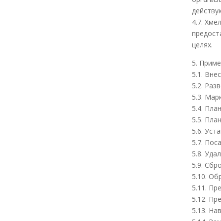
действу
4.7. Хм
предост
целях.
5. Прим
5.1. Вн
5.2. Раз
5.3. Мар
5.4. Пла
5.5. Пла
5.6. Уст
5.7. Пос
5.8. Уда
5.9. Сбр
5.10. Об
5.11. Пр
5.12. Пр
5.13. Н