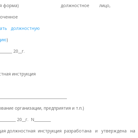
овая форма) должностное лицо,
оченное
дать должностную
цию
)
_______ 20__г.
тная инструкция
_____________________________________
вание организации, предприятия и т.п.)
_________ 20__г. N_________
ая должностная инструкция разработана и утверждена на