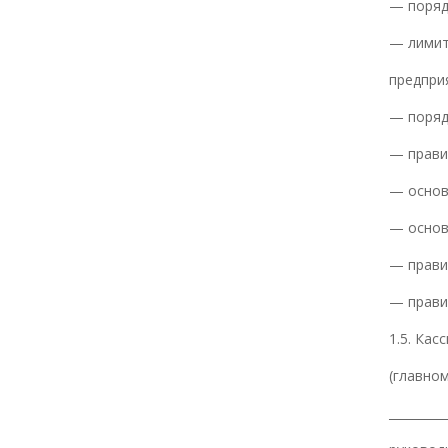
— поряд
— лими
предпри
— поряд
— прави
— основ
— основ
— прави
— прави
1.5. Кас
(главном
_________