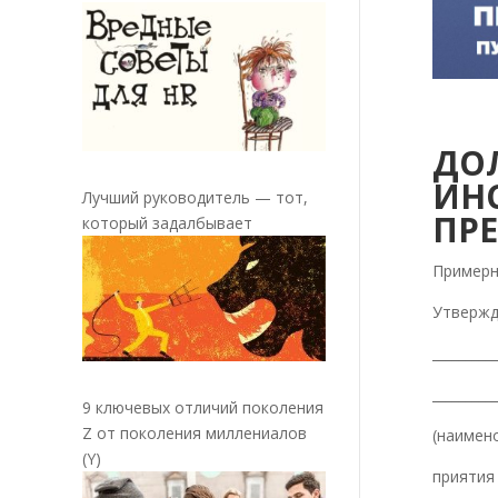
ДО
ИН
Лучший руководитель — тот,
ПР
который задалбывает
Пример
Утверж
_________
_______
9 ключевых отличий поколения
Z от поколения миллениалов
(наимен
(Y)
прияти