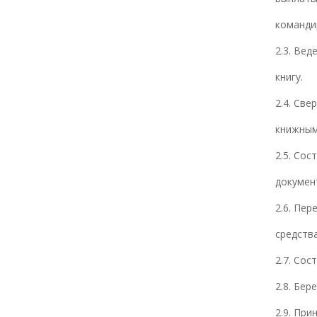
команди
2.3. Ве
книгу.
2.4. Св
книжным
2.5. Со
докумен
2.6. Пе
средств
2.7. Сос
2.8. Бе
2.9. Пр