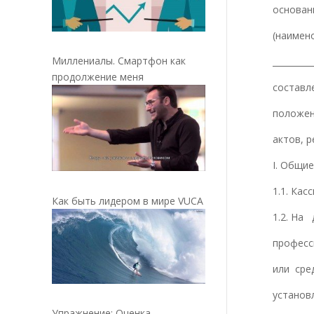
основани
(наимен
Миллениалы. Смартфон как
_________
продолжение меня
составл
положен
актов, 
I. Общи
1.1. Кас
Как быть лидером в мире VUCA
1.2. На
професс
или сре
установ
Упражнение: Оценка