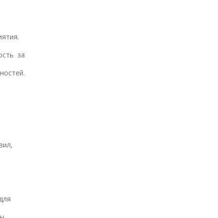
иятия.
ость за
ностей.
вил,
м
для
ты