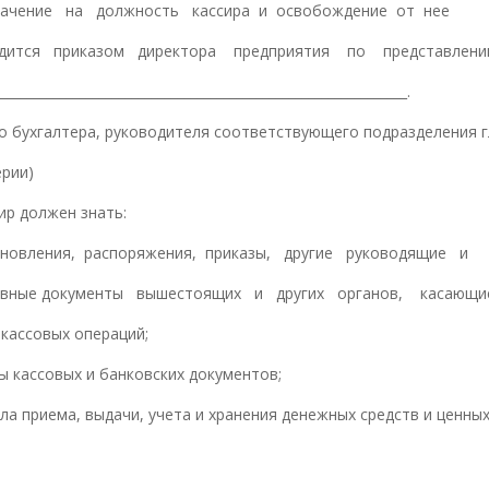
значение на должность кассира и освобождение от нее
одится приказом директора предприятия по представлен
_______________________________________________________________.
го бухгалтера, руководителя соответствующего подразделения 
ерии)
сир должен знать:
новления, распоряжения, приказы, другие руководящие и
ивные документы вышестоящих и других органов, касающи
 кассовых операций;
 кассовых и банковских документов;
ла приема, выдачи, учета и хранения денежных средств и ценны