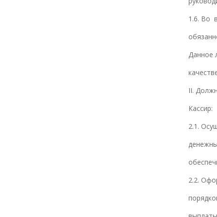
руковод
1.6. Во
обязанн
Данное 
качеств
II. Дол
Кассир:
2.1. Ос
денежны
обеспеч
2.2. Оф
порядко
выплат