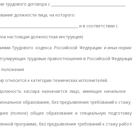
и трудового договора с __________________________________________
ование должности лица, на которого
_____________________________________________ и в соответствии с
ена настоящая должностная инструкция)
иями Трудового кодекса Российской Федерации и иных норма
регулирующих трудовые правоотношения в Российской Федераци
е положения
сир относится к категории технических исполнителей.
 должность кассира назначается лицо, имеющее начальное
иональное образование, без предъявления требований к стажу
днее (полное) общее образование и специальную подготовку
ленной программе, без предъявления требований к стажу работ