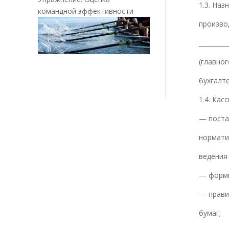
1.3. На
командной эффективности
произв
_________
(главно
бухгалт
1.4. Кас
— поста
нормат
ведения
— формы
— прави
бумаг;