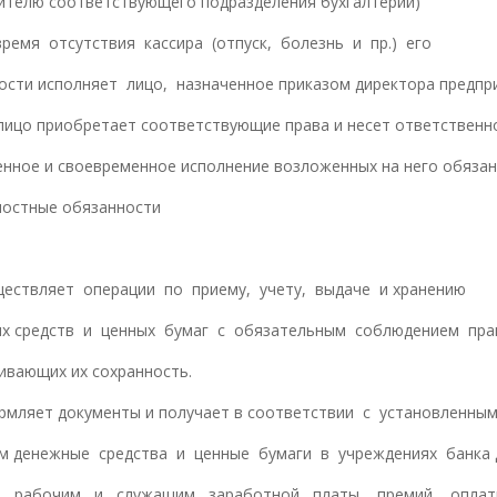
ителю соответствующего подразделения бухгалтерии)
 время отсутствия кассира (отпуск, болезнь и пр.) его
ости исполняет лицо, назначенное приказом директора предпр
лицо приобретает соответствующие права и несет ответственн
енное и своевременное исполнение возложенных на него обязан
жностные обязанности
уществляет операции по приему, учету, выдаче и хранению
х средств и ценных бумаг с обязательным соблюдением пра
ивающих их сохранность.
ормляет документы и получает в соответствии с установленны
м денежные средства и ценные бумаги в учреждениях банка 
ы рабочим и служащим заработной платы, премий, опла