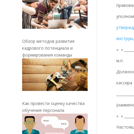
прав
уполном
утверж
инструк
Обзор методов развития
кадрового потенциала и
» » _____
формирования команды
м.п.
Должнос
кассира
_________
Как провести оценку качества
(наимено
обучения персонала
» » _____
Настоящ