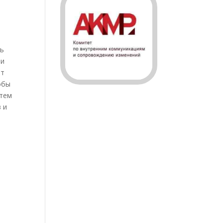
ть
ии
ит
обы
 тем
 и