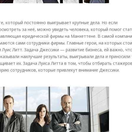
те, который постоянно выигрывает крупные дела. Но если
осмотреть за неё, можно увидеть человека, который помог ста
правляющая юридической фирмы на Манхеттене. В самой компан
аются сами сотрудники фирмы. Главные герои, на которых сто
 Луис Литт. Задача Джессики — развитие бизнеса, ей важно, чт
оказывали наилучшие результаты, выигрывали дела и приносили
щивает их. Задача Луиса Литта в том, чтобы отбирать стажеров
орию сотрудников, которые привлекут внимание Джессики.