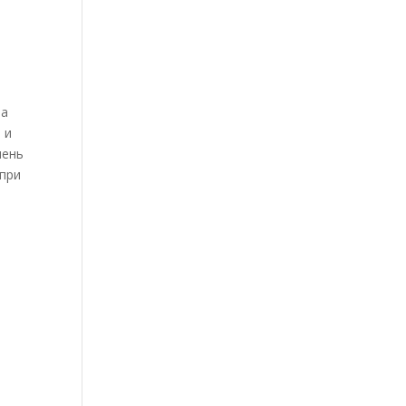
на
 и
чень
 при