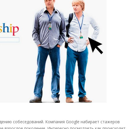
дению собеседований. Компания Google набирает стажеров
лее взрослое поколение. Интересно посмотреть как происходит